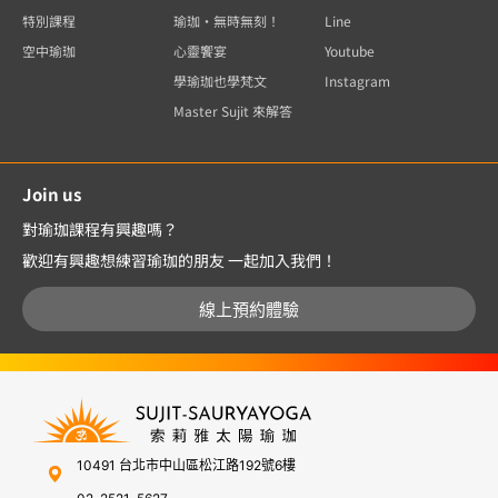
特別課程
瑜珈・無時無刻！
Line
空中瑜珈
心靈饗宴
Youtube
學瑜珈也學梵文
Instagram
Master Sujit 來解答
Join us
對瑜珈課程有興趣嗎？
歡迎有興趣想練習瑜珈的朋友 一起加入我們！
線上預約體驗
10491 台北市中山區松江路192號6樓