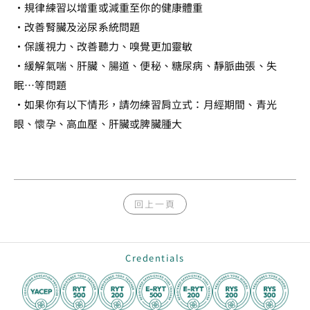
・規律練習以增重或減重至你的健康體重
・改善腎臟及泌尿系統問題
・保護視力、改善聽力、嗅覺更加靈敏
・緩解氣喘、肝臟、腸道、便秘、糖尿病、靜脈曲張、失
眠…等問題
・如果你有以下情形，請勿練習肩立式：月經期間、青光
眼、懷孕、高血壓、肝臟或脾臟腫大
回上一頁
Credentials