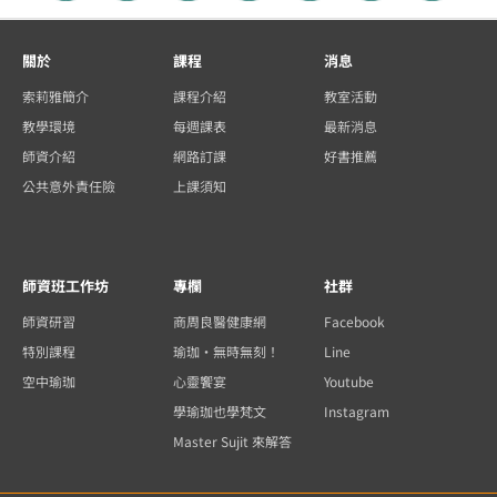
關於
課程
消息
索莉雅簡介
課程介紹
教室活動
教學環境
每週課表
最新消息
師資介紹
網路訂課
好書推薦
公共意外責任險
上課須知
師資班工作坊
專欄
社群
師資研習
商周良醫健康網
Facebook
特別課程
瑜珈・無時無刻！
Line
空中瑜珈
心靈饗宴
Youtube
學瑜珈也學梵文
Instagram
Master Sujit 來解答