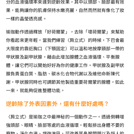
分的血液循環率來達到逆齡效果，其中以頭部、臉部最有效
果，能夠讓你的肌膚保持水嫩亮麗，自然而然就有像化了妝
一樣的晶瑩透亮感。
瑜珈動作透過釋放「好荷爾蒙」，去除「壞荷爾蒙」來幫助
你看起來更年輕，當我們練習〈肩立式〉的時候，下巴會最
大限度的靠近胸口（下顎固定）可以溫和地按摩頸部一帶的
甲狀腺及副甲狀腺，藉由此增加腺體之血液循環、平衡腺
體，讓它們可以開始好好為你的健康工作。甲狀腺及副甲狀
腺負責蛋白質、脂肪、碳水化合物代謝以及維他命新陳代
謝，甲狀腺同時也可調節其他製造重要荷爾蒙的腺體，如此
一來，就能夠促進整體功能。
逆齡除了外表因素外，還有什麼好處嗎？
〈肩立式〉是瑜珈之中最神秘的一個動作之一。透過倒轉增
強頭部、眼睛、臉部等處的血液循環，輕鬆排出身體不要的
廢物、淨化血液、增強淋巴，可改善耳鼻喉問題以及惱人的