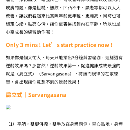
皮膚問題，像是粗糙、皺紋、凹凸不平、顯老等都可以大大
改善，讓我們看起來比實際年齡更年輕、更漂亮，同時也可
穩定心緒，點亮心情，讓你更容易找到內在平靜，所以也是
心靈成長的練習動作呢！
Only 3 mins ! Let’s start practice now !
如果你是個大忙人，每天只能撥出3分鐘練習瑜珈，這樣還有
逆齡效果嗎？那當然！逆齡效果第一，促進健康成效最強的
就是〈肩立式〉（Sarvangasana），持續而規律的在家練
習，會出現讓你意想不到的逆齡效果！
肩立式｜Sarvangasana
（1）平躺，雙腳併攏，雙手放在身體兩側，掌心貼地，身體