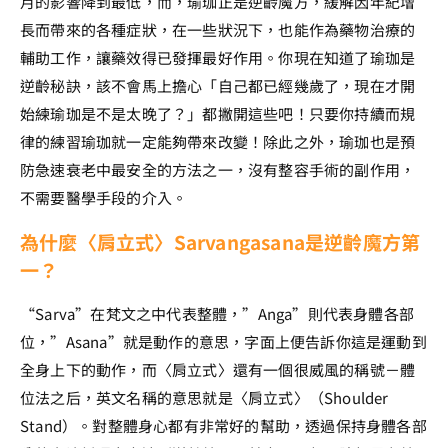
月的影響降到最低，而，瑜珈正是逆齡魔方，緩解因年紀增
長而帶來的各種症狀，在一些狀況下，也能作為藥物治療的
輔助工作，讓藥效得已發揮最好作用。你現在知道了瑜珈是
逆齡秘訣，該不會馬上擔心「自己都已經幾歲了，現在才開
始練瑜珈是不是太晚了？」都撇開這些吧！只要你持續而規
律的練習瑜珈就一定能夠帶來改變！除此之外，瑜珈也是預
防急速衰老中最安全的方法之一，沒有整容手術的副作用，
不需要醫學手段的介入。
為什麼〈肩立式〉Sarvangasana是逆齡魔方第
一？
“Sarva”在梵文之中代表整體，”Anga”則代表身體各部
位，”Asana”就是動作的意思，字面上便告訴你這是運動到
全身上下的動作，而〈肩立式〉還有一個很威風的稱號－體
位法之后，英文名稱的意思就是〈肩立式〉（Shoulder
Stand）。對整體身心都有非常好的幫助，透過保持身體各部