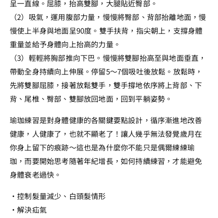
呈一直線。屈膝，抬高雙腳，大腿貼近臀部。
（2）吸氣，運用腹部力量，慢慢將臀部、背部抬離地面，慢
慢使上半身與地面呈90度。雙手扶背，指尖朝上，支撐身體
重量並給予身體向上抬高的力量。
（3）輕輕將胸部推向下巴。慢慢將雙腳抬高至與地面垂直，
帶動全身持續向上伸展。停留5～7個吸吐後放鬆。放鬆時，
先將雙腳屈膝，接著放鬆雙手，雙手撐地依序將上背部、下
背、尾椎、臀部、雙腳放回地面，回到平躺姿勢。
瑜珈練習是對身體健康的各關鍵要點設計，循序漸進地改善
健康，人健康了，也就不顯老了！讓人幾乎無法發覺歲月在
你身上留下的痕跡～這也是為什麼你不能只是偶爾練練瑜
珈，而要開始思考隨著年紀增長，如何持續練習，才能避免
身體衰老過快。
・控制髮量減少、白頭髮情形
・解決疝氣