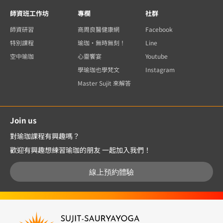
師資班工作坊
專欄
社群
師資研習
商周良醫健康網
Facebook
特別課程
瑜珈・無時無刻！
Line
空中瑜珈
心靈饗宴
Youtube
學瑜珈也學梵文
Instagram
Master Sujit 來解答
Join us
對瑜珈課程有興趣嗎？
歡迎有興趣想練習瑜珈的朋友 一起加入我們！
線上預約體驗