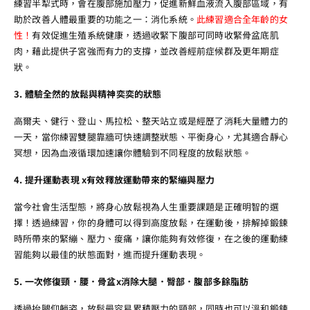
練習半犁式時，會在腹部施加壓力，促進新鮮血液流入腹部區域，有
助於改善人體最重要的功能之一：消化系統。
此練習適合全年齡的女
性！
有效促進生殖系統健康，透過收緊下腹部可同時收緊骨盆底肌
肉，藉此提供子宮強而有力的支撐，並改善經前症候群及更年期症
狀。
3. 體驗全然的放鬆與精神奕奕的狀態
高爾夫、健行、登山、馬拉松、整天站立或是經歷了消耗大量體力的
一天，當你練習雙腿靠牆可快速調整狀態、平衡身心，尤其適合靜心
冥想，因為血液循環加速讓你體驗到不同程度的放鬆狀態。
4. 提升運動表現 x有效釋放運動帶來的緊繃與壓力
當今社會生活型態，將身心放鬆視為人生重要課題是正確明智的選
擇！透過練習，你的身體可以得到高度放鬆，在運動後，排解掉鍛鍊
時所帶來的緊繃、壓力、痠痛，讓你能夠有效修復，在之後的運動練
習能夠以最佳的狀態面對，進而提升運動表現。
5. 一次修復頸．腰．骨盆x消除大腿．臀部．腹部多餘脂肪
透過抬腿仰躺姿，放鬆最容易累積壓力的頸部，同時也可以溫和鍛鍊