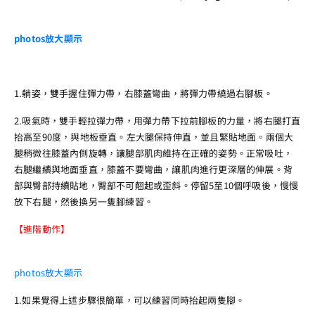
photos
放大顯示
1.躺姿，雙手握住彈力帶，右膝蓋彎曲，將彈力帶繞過右腳板。
2.吸氣時，雙手輕拉彈力帶，用彈力帶下拉前腳板的力量，將右腿打直
抬高至90度，與地板垂直。左大腿保持伸直，並且緊貼地面。兩個大
腿稍微往膝蓋內側旋轉，讓腿部肌肉維持在正確的姿勢。正常吸吐，
右腿繼續與地面垂直，膝蓋不要彎曲，讓肌肉進行更深層的伸展。背
部與臀部持續貼地，臀部不可翹起或歪斜。停留5至10個呼吸後，慢慢
放下右腿，然後換另一隻腳練習。
【進階動作】
photos
放大顯示
1.如果覺得上述步驟很簡單，可以練習同時抬起兩隻腳。