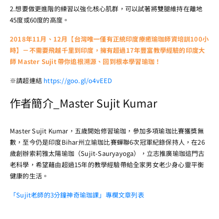
2.想要做更進階的練習以強化核心肌群，可以試著將雙腿維持在離地
45度或60度的高度。
2018年11月、12月【台灣唯一僅有正統印度療癒瑜珈師資培訓100小
時】－不需要飛越千里到印度，擁有超過17年豐富教學經驗的印度大
師 Master Sujit 帶你追根溯源、回到根本學習瑜珈！
※請超連結
https://goo.gl/o4vEED
作者簡介_Master Sujit Kumar
Master Sujit Kumar，五歲開始修習瑜珈，參加多項瑜珈比賽獲獎無
數，至今仍是印度Bihar州立瑜珈比賽蟬聯6次冠軍紀錄保持人，在26
歲創辦索莉雅太陽瑜珈（Sujit-Sauryayoga），立志推廣瑜珈這門古
老科學，希望藉由超過15年的教學經驗帶給全家男女老少身心靈平衡
健康的生活。
「Sujit老師的3分鐘神奇瑜珈課」專欄文章列表