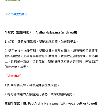
photos
放大顯示
半犁式（牆壁輔助）｜Ardha Halasana (with wall)
1. 坐姿，身體左側靠牆，雙腿放鬆屈膝，坐在毯子上。
2. 雙手支撐。向後平躺。雙腳併攏抬高放在牆上。調整臀部位置將雙
腿平貼牆壁，上半身與牆壁呈90度垂直。雙手放在身體兩側，掌心朝
上。身體呈一直線，全身放鬆。雙腿併攏或打開與肩同寬。停留5至7
個吸吐後，放鬆。
【注意事項】
1.如果需要支撐，可以用雙手抓扶大腿。
2.有背部問題的人應避免此姿勢，或採取屈膝姿勢。
單腿半犁式｜Ek Pad Ardha Halasana (with yoga belt or towel)