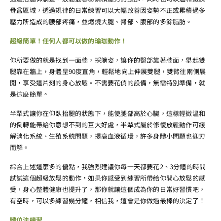
骨盆區域，透過規律的日常練習可以大幅改善因姿勢不正或累積過多
壓力所造成的腰部疼痛，並燃燒大腿、臀部、腹部的多餘脂肪。
超級簡單！任何人都可以做的瑜珈動作！
你所要做的就是找到一面牆，採躺姿，讓你的臀部靠著牆面，舉起雙
腿靠在牆上，身體呈90度直角，輕鬆地向上伸展雙腿，雙臂往兩側展
開，享受這片刻的身心放鬆。不需要花俏的設備，無需特別準備，就
是這麼簡單。
半犁式讓你在仰臥抬腿的狀態下，能使腿部高於心臟，這樣輕微溫和
的倒轉能帶給你意想不到的巨大好處，半犁式屬於修復放鬆動作可緩
解消化系統、生殖系統問題，提高血液循環，許多身體小問題也迎刃
而解。
綜合上述這麼多的優點，我強烈建議你每一天都要花2、3分鐘的時間
試試這個超級放鬆的動作，如果你感受到練習所帶給你開心放鬆的感
受，身心整體健康也提升了，那你就讓這個成為你的日常好習慣吧，
有空時，可以多練習幾分鐘，相信我，這會是你做過最棒的決定了！
體位法練習