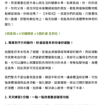
作，而是著重在提升身心與生活的健康水準。如果我說，你、你的孩
子、你的父母，或任何從未接觸過瑜珈的朋友，都能夠毫無困難地輕
鬆練習瑜珈，你相信嗎？－【半犁式】－就是你們的起點，只需要找
到一面牆，舒服地躺在地上，每天抬腿，就能為你的身體帶來神奇的
變化！
1招瑜珈 x 3分鐘練習 x 5個好處 全到位！
1. 簡單到不行的動作，好處卻是多到你會好感動！
抬腿是許多女性為了瘦腿、促進血液循環經常練習的動作，而這個動
作其實來自印度，人們喜歡把雙腿靠在牆上，背部可以獲得全然的放
鬆，也可以讓核心與腰部肌肉得到充分的休息，脊椎貼緊地面，身體
呈直角，因此背部可完全延展伸直。
我們整天不是站著就是坐著，練習半犁式時，讓身體溫和反轉，可加
強身體循環與血液流動，強化腿部、延展腿筋，排出沉積於腿部的多
於液體，消除水腫，加排毒，解決身心疲勞，修復下半身。
2. 天天練習3分鐘，一點一點改善腹部器官功能