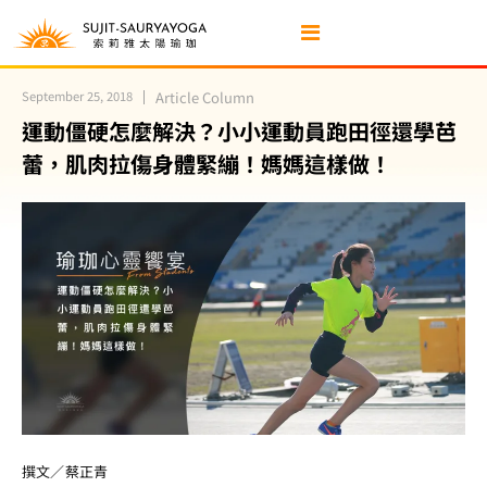
September 25, 2018
Article Column
運動僵硬怎麼解決？小小運動員跑田徑還學芭
蕾，肌肉拉傷身體緊繃！媽媽這樣做！
撰文／蔡正青