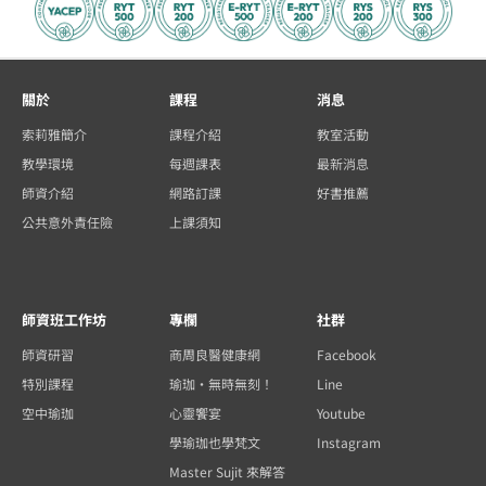
關於
課程
消息
索莉雅簡介
課程介紹
教室活動
教學環境
每週課表
最新消息
師資介紹
網路訂課
好書推薦
公共意外責任險
上課須知
師資班工作坊
專欄
社群
師資研習
商周良醫健康網
Facebook
特別課程
瑜珈・無時無刻！
Line
空中瑜珈
心靈饗宴
Youtube
學瑜珈也學梵文
Instagram
Master Sujit 來解答