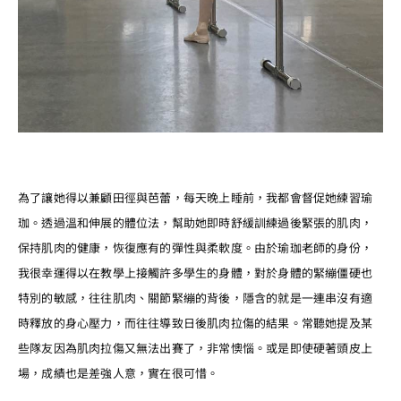
為了讓她得以兼顧田徑與芭蕾，每天晚上睡前，我都會督促她練習瑜
珈。透過溫和伸展的體位法，幫助她即時舒緩訓練過後緊張的肌肉，
保持肌肉的健康，恢復應有的彈性與柔軟度。由於瑜珈老師的身份，
我很幸運得以在教學上接觸許多學生的身體，對於身體的緊繃僵硬也
特別的敏感，往往肌肉、關節緊繃的背後，隱含的就是一連串沒有適
時釋放的身心壓力，而往往導致日後肌肉拉傷的結果。常聽她提及某
些隊友因為肌肉拉傷又無法出賽了，非常懊惱。或是即使硬著頭皮上
場，成績也是差強人意，實在很可惜。