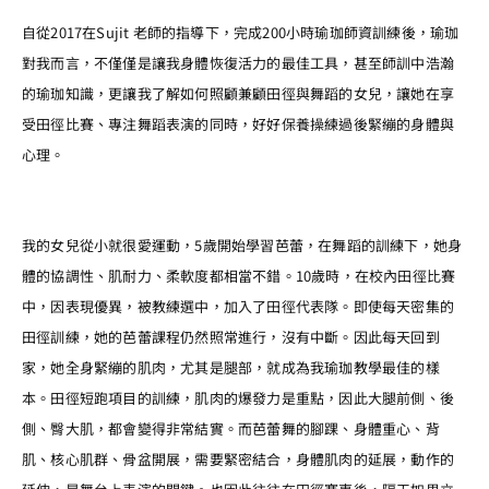
自從2017在Sujit 老師的指導下，完成200小時瑜珈師資訓練後，瑜珈
對我而言，不僅僅是讓我身體恢復活力的最佳工具，甚至師訓中浩瀚
的瑜珈知識，更讓我了解如何照顧兼顧田徑與舞蹈的女兒，讓她在享
受田徑比賽、專注舞蹈表演的同時，好好保養操練過後緊繃的身體與
心理。
我的女兒從小就很愛運動，5歲開始學習芭蕾，在舞蹈的訓練下，她身
體的協調性、肌耐力、柔軟度都相當不錯。10歲時，在校內田徑比賽
中，因表現優異，被教練選中，加入了田徑代表隊。即使每天密集的
田徑訓練，她的芭蕾課程仍然照常進行，沒有中斷。因此每天回到
家，她全身緊繃的肌肉，尤其是腿部，就成為我瑜珈教學最佳的樣
本。田徑短跑項目的訓練，肌肉的爆發力是重點，因此大腿前側、後
側、臀大肌，都會變得非常結實。而芭蕾舞的腳踝、身體重心、背
肌、核心肌群、骨盆開展，需要緊密結合，身體肌肉的延展，動作的