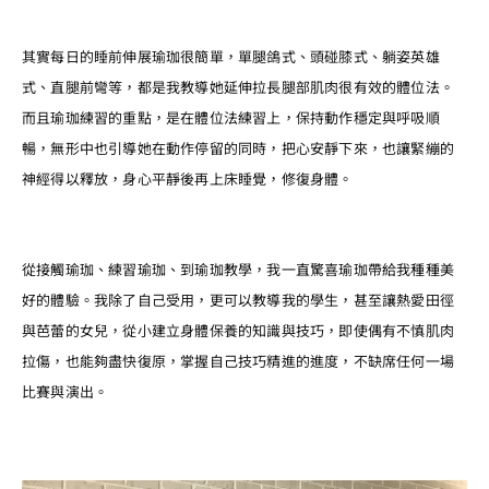
其實每日的睡前伸展瑜珈很簡單，單腿鴿式、頭碰膝式、躺姿英雄
式、直腿前彎等，都是我教導她延伸拉長腿部肌肉很有效的體位法。
而且瑜珈練習的重點，是在體位法練習上，保持動作穩定與呼吸順
暢，無形中也引導她在動作停留的同時，把心安靜下來，也讓緊繃的
神經得以釋放，身心平靜後再上床睡覺，修復身體。
從接觸瑜珈、練習瑜珈、到瑜珈教學，我一直驚喜瑜珈帶給我種種美
好的體驗。我除了自己受用，更可以教導我的學生，甚至讓熱愛田徑
與芭蕾的女兒，從小建立身體保養的知識與技巧，即使偶有不慎肌肉
拉傷，也能夠盡快復原，掌握自己技巧精進的進度，不缺席任何一場
比賽與演出。