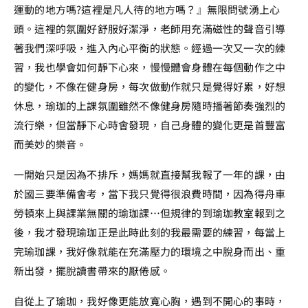
運動的地方嗎?這裡是凡人待的地方嗎？』無限問號湧上心
頭。這裡的氛圍好舒服好潔淨，老師用充滿磁性的聲音引導
著我們深呼吸，進入內心平衡的狀態。經過一次又一次的練
習，我也學會如何靜下心來，慢慢體會身體在每個動作之中
的變化，不像在健身房，每次做動作就只是覺得好累，好想
休息，瑜珈的上課氛圍雖然不像健身房隨時播著節奏強烈的
流行樂，但當靜下心時會發現，自己身體的變化更是首豐富
而美妙的樂音。
一開始只是因為不排斥，媽媽就直接幫我報了一年的課，由
於國三要準備會考，當下我只覺得很浪費時間，因為得舟車
勞頓來上與課業無關的瑜珈課…但規律的到瑜珈教室報到之
後，我才發現瑜珈正是此時此刻的我最需要的練習，每當上
完瑜珈課，我好像就能在充滿壓力的環境之中脫身而出、重
新出發，擺脫讀書帶來的厭倦感。
自從上了瑜珈，我好像更能放寬心胸，遇到不開心的事時，