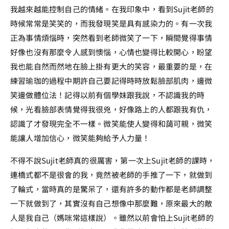
我越來越能控制自己的情緒。在我印象中，看到Sujit老師的
時候常常是笑笑的，而我發現笑是具有感染力的。有一次我
正為事情煩惱時，突然看到老師微笑了一下，瞬間覺得事情
好像也沒有那麼令人感到懊惱，心情也變得比較開心，盼望
我也能自然而然地在臉上掛有更大的笑容，最重要的是，在
練習瑜珈的過程中期許自己要記得時時放鬆臉部肌肉，邊微
笑邊做體位法！記得以前有個學妹跟我說，不認識我的時
候，光看臉部表情覺得我很兇，好像路上的人都跟我有仇，
認識了才發現完全不一樣。微笑能使人變得和藹可親，微笑
能讓人增加信心，微笑能夠給予人力量！
不得不說Sujit老師真的很厲害，第一次上Sujit老師的課時，
連橋式都不是很會的我，竟然被老師的手推了一下，就做到
了輪式，當時真的是驚呆了，還有許多的動作都是老師調整
一下就做到了，其實沒有自己想像中那麼難，原來最大的敵
人是我自己（媽咪常這樣說）。雖然以前會怕上Sujit老師的