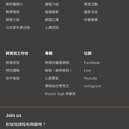
索莉雅簡介
課程介紹
教室活動
教學環境
每週課表
最新消息
師資介紹
網路訂課
好書推薦
公共意外責任險
上課須知
師資班工作坊
專欄
社群
師資研習
商周良醫健康網
Facebook
特別課程
瑜珈・無時無刻！
Line
空中瑜珈
心靈饗宴
Youtube
學瑜珈也學梵文
Instagram
Master Sujit 來解答
Join us
對瑜珈課程有興趣嗎？