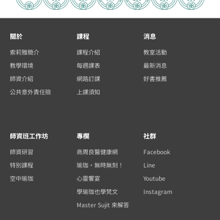
關於
課程
消息
索莉雅簡介
課程介紹
教室活動
教學環境
每週課表
最新消息
師資介紹
網路訂課
好書推薦
公共意外責任險
上課須知
師資班工作坊
專欄
社群
師資研習
商周良醫健康網
Facebook
特別課程
瑜珈・無時無刻！
Line
空中瑜珈
心靈饗宴
Youtube
學瑜珈也學梵文
Instagram
Master Sujit 來解答