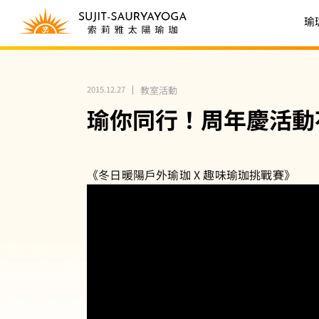
瑜
2015.12.27
教室活動
瑜你同行！周年慶活動
《‪冬日暖陽戶外瑜珈‬ X ‪趣味瑜珈挑戰賽‬》