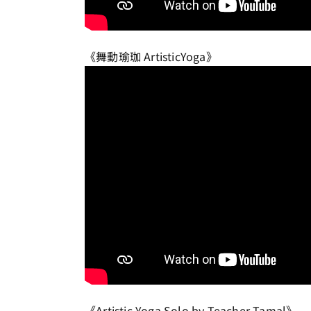
《‪‎舞動瑜珈‬ ‪‎ArtisticYoga‬》
《‪‎Artistic Yoga Solo by Teacher Tamal‬》