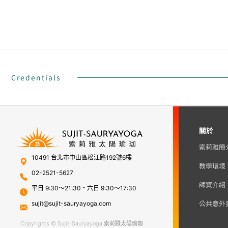
Credentials
關於
索莉雅簡
10491 台北市中山區松江路192號6樓
教學環境
02-2521-5627
師資介紹
平日 9:30～21:30・六日 9:30～17:30
公共意外
sujit@sujit-sauryayoga.com
Copyrights © Sujit-Sauryayoga 索莉雅太陽瑜珈