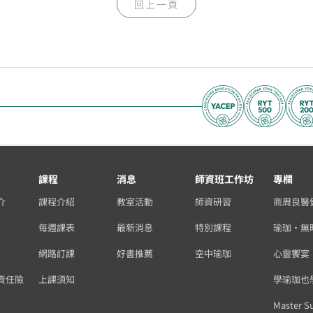
回上一頁
課程
消息
師資班工作坊
專欄
介
課程介紹
教室活動
師資研習
商周良醫
每週課表
最新消息
特別課程
瑜珈・無
網路訂課
好書推薦
空中瑜珈
心靈饗宴
責任險
上課須知
學瑜珈也
Master S