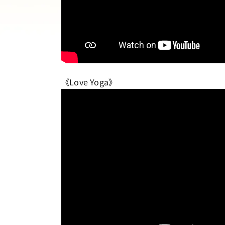
《Love Yoga》