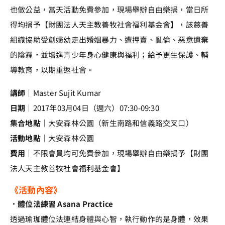
也做公益，當天活動免費參加，現場舉辦自由樂捐，當日所
得均捐予【財團法人天主教善牧社會福利基金會】，該慈善
組織協助受創婦幼走出婚姻暴力、遭押賣、亂倫、惡意遺棄
的陰霾，並增進青少年身心健康與福利；給予更生保護、輔
導教育，以期重返社會。
講師
｜Master Sujit Kumar
日期
｜2017年03月04日（週六）07:30-09:30
集合地點
｜大安森林公園（新生南路和信義路交叉口）
活動地點
｜大安森林公園
費用
｜不限會員均可免費參加，現場舉辦自由樂捐予【財團
法人天主教善牧社會福利基金會】
《活動內容》
．體位法練習 Asana Practice
透過瑜珈體位法連結身體與心智，執行動作的是身體，效果