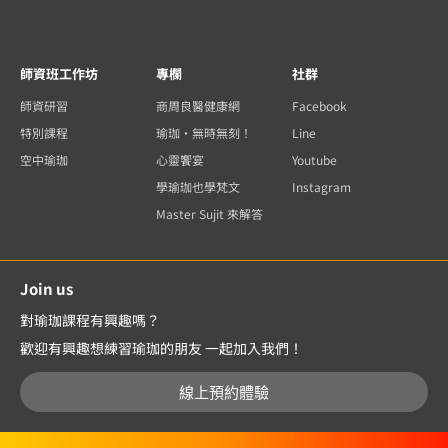
師資班工作坊
專欄
社群
師資研習
商周良醫健康網
Facebook
特別課程
瑜珈・無時無刻！
Line
空中瑜珈
心靈饗宴
Youtube
學瑜珈也學梵文
Instagram
Master Sujit 來解答
Join us
對瑜珈課程有興趣嗎？
歡迎有興趣想練習瑜珈的朋友 一起加入我們！
線上預約體驗