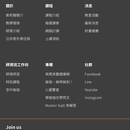
關於
課程
消息
索莉雅簡介
課程介紹
教室活動
教學環境
每週課表
最新消息
師資介紹
網路訂課
好書推薦
公共意外責任險
上課須知
師資班工作坊
專欄
社群
師資研習
商周良醫健康網
Facebook
特別課程
瑜珈・無時無刻！
Line
空中瑜珈
心靈饗宴
Youtube
學瑜珈也學梵文
Instagram
Master Sujit 來解答
Join us