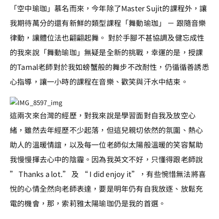
「空中瑜珈」慕名而來，今年除了Master Sujit的課程外，讓
我期待萬分的還有新鮮的類型課程「舞動瑜珈」 － 跟隨音樂
律動，讓體位法也翩翩起舞。 對於手腳不甚協調及健忘成性
的我來說「舞動瑜珈」無疑是全新的挑戰，幸運的是，授課
的Tamal老師對於我如螃蟹般的舞步不改耐性，仍循循善誘悉
心指導，讓一小時的課程在音樂、歡笑與汗水中結束。
這兩次來台灣的經歷，對我來說是學習面對自我及放空心
緒，雖然去年經歷不少起落，但這兒親切依然的氛圍、熱心
助人的溫暖情誼，以及每一位老師似太陽般溫暖的笑容幫助
我慢慢揮去心中的陰霾。因為我英文不好，只懂得跟老師說
” Thanks a lot.” 及 “ I did enjoy it”，有些惋惜無法將喜
悅的心情全然向老師表達，要是明年仍有自我放逐、放鬆充
電的機會，那，索莉雅太陽瑜珈仍是我的首選。