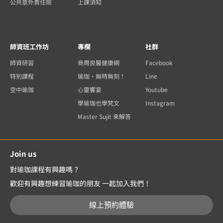
公共意外責任險
上課須知
師資班工作坊
專欄
社群
師資研習
商周良醫健康網
Facebook
特別課程
瑜珈・無時無刻！
Line
空中瑜珈
心靈饗宴
Youtube
學瑜珈也學梵文
Instagram
Master Sujit 來解答
Join us
對瑜珈課程有興趣嗎？
歡迎有興趣想練習瑜珈的朋友 一起加入我們！
線上預約體驗