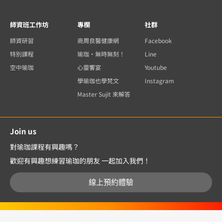
師資班工作坊
專欄
社群
師資研習
商周良醫健康網
Facebook
特別課程
瑜珈・無時無刻！
Line
空中瑜珈
心靈饗宴
Youtube
學瑜珈也學梵文
Instagram
Master Sujit 來解答
Join us
對瑜珈課程有興趣嗎？
歡迎有興趣想練習瑜珈的朋友 一起加入我們！
線上預約體驗