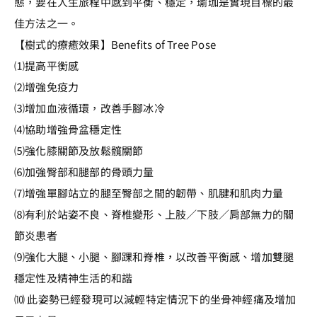
態，要在人生旅程中感到平衡、穩定，瑜珈是實現目標的最
佳方法之一。
【樹式的療癒效果】Benefits of Tree Pose
⑴提高平衡感
⑵增強免疫力
⑶增加血液循環，改善手腳冰冷
⑷協助增強骨盆穩定性
⑸強化膝關節及放鬆髖關節
⑹加強臀部和腿部的骨頭力量
⑺增強單腳站立的腿至臀部之間的韌帶、肌腱和肌肉力量
⑻有利於站姿不良、脊椎變形、上肢／下肢／肩部無力的關
節炎患者
⑼強化大腿、小腿、腳踝和脊椎，以改善平衡感、增加雙腿
穩定性及精神生活的和諧
⑽ 此姿勢已經發現可以減輕特定情況下的坐骨神經痛及增加