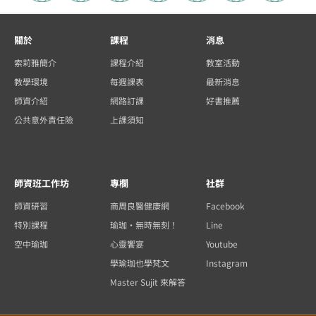
關於
課程
消息
索莉雅簡介
課程介紹
教室活動
教學環境
每週課表
最新消息
師資介紹
網路訂課
好書推薦
公共意外責任險
上課須知
師資班工作坊
專欄
社群
師資研習
商周良醫健康網
Facebook
特別課程
瑜珈・無時無刻！
Line
空中瑜珈
心靈饗宴
Youtube
學瑜珈也學梵文
Instagram
Master Sujit 來解答