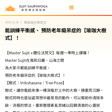
2016.11.28
學瑜珈也學梵文
能訓練平衡感、 預防老年癡呆症的【瑜珈大樹
式】！
【Master Sujit x 體位法梵文】每週一準時上課囉！
Master Sujit在風和日麗、山海之間
為大家示範能訓練平衡感、
預防老年癡呆症的【瑜珈大樹式】！
【樹式｜Vrikshasana｜Tree Pose】
樹式，讓你看起來像一棵深植於土中的大樹，穩重而沉靜，
樹式同時也是站姿冥想中最常見的動作，可以幫助你清除多
餘、消極的想法，重新整理紊亂思緒以回歸清澈的心靈狀