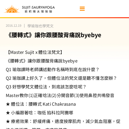
2016.12.19
學瑜珈也學梵文
《腰轉式》讓你跟腰酸背痛說byebye
【Master Sujit x 體位法梵文】
《腰轉式》讓你跟腰酸背痛說byebye
Q1 瑜珈課時老師講述動作名稱時到底在說什麼？
Q2 瑜珈課上好久了，但體位法的梵文還是聽不懂怎麼辦？
Q3 好想學梵文體位法，到底該怎麼唸呢？
Master教你(1)正確唸法(2)分開音節(3)使用鼻腔共鳴發音
★ 體位法：腰轉式 Kati Chakrasana
★ 小編跟著唸：咖低 掐科拉阿撒哪
★ 療癒效果：舒緩疼痛，適度按摩肌肉，減少氣血阻塞，促