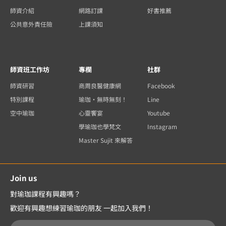
師資介紹
網路訂課
好書推薦
公共意外責任險
上課須知
師資班工作坊
專欄
社群
師資研習
商周良醫健康網
Facebook
特別課程
瑜珈・無時無刻！
Line
空中瑜珈
心靈饗宴
Youtube
學瑜珈也學梵文
Instagram
Master Sujit 來解答
Join us
對瑜珈課程有興趣嗎？
歡迎有興趣想練習瑜珈的朋友 一起加入我們！