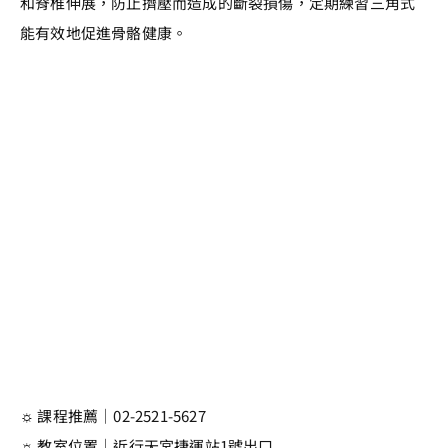
和脊椎伸展，防止擠壓而造成的斷裂損傷，定期練習三角式
能有效地促進骨骼健康。
☼ 課程推薦｜02-2521-5627
☼ 教室位置｜近行天宮捷運站1號出口