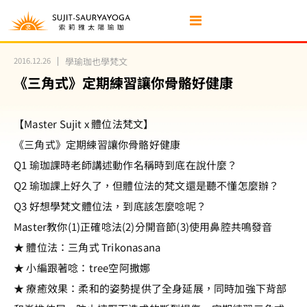
2016.12.26
學瑜珈也學梵文
《三角式》定期練習讓你骨骼好健康
【Master Sujit x 體位法梵文】
《三角式》定期練習讓你骨骼好健康
Q1 瑜珈課時老師講述動作名稱時到底在說什麼？
Q2 瑜珈課上好久了，但體位法的梵文還是聽不懂怎麼辦？
Q3 好想學梵文體位法，到底該怎麼唸呢？
Master教你(1)正確唸法(2)分開音節(3)使用鼻腔共鳴發音
★ 體位法：三角式 Trikonasana
★ 小編跟著唸：tree空阿撒娜
★ 療癒效果：柔和的姿勢提供了全身延展，同時加強下背部