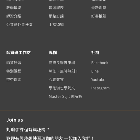
教學環境
每週課表
最新消息
師資介紹
網路訂課
好書推薦
公共意外責任險
上課須知
師資班工作坊
專欄
社群
師資研習
商周良醫健康網
Facebook
特別課程
瑜珈・無時無刻！
Line
空中瑜珈
心靈饗宴
Youtube
學瑜珈也學梵文
Instagram
Master Sujit 來解答
Join us
對瑜珈課程有興趣嗎？
歡迎有興趣想練習瑜珈的朋友 一起加入我們！