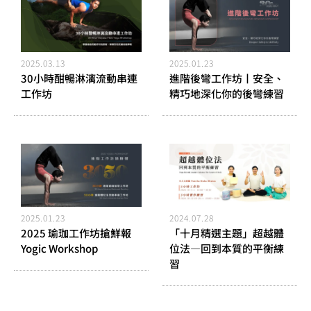
2025.03.13
2025.01.23
30小時酣暢淋漓流動串連
進階後彎工作坊丨安全、
工作坊
精巧地深化你的後彎練習
2025.01.23
2024.07.28
2025 瑜珈工作坊搶鮮報
「十月精選主題」超越體
Yogic Workshop
位法—回到本質的平衡練
習