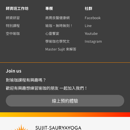
師資班工作坊
專欄
社群
師資研習
商周良醫健康網
Facebook
特別課程
瑜珈・無時無刻！
Line
空中瑜珈
心靈饗宴
Youtube
學瑜珈也學梵文
Instagram
Master Sujit 來解答
Join us
對瑜珈課程有興趣嗎？
歡迎有興趣想練習瑜珈的朋友 一起加入我們！
線上預約體驗