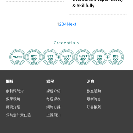
& Skillfully
1
2
3
4
Next
Credentials
關於
課程
消息
索莉雅簡介
課程介紹
教室活動
教學環境
每週課表
最新消息
師資介紹
網路訂課
好書推薦
公共意外責任險
上課須知