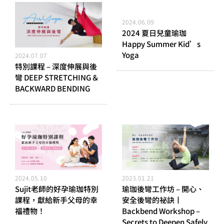
2024.06.09
2024 夏日兒童瑜珈
Happy Summer Kid’s
Yoga
2024.07.07
特別課程 – 深度伸展與後
彎 DEEP STRETCHING＆
BACKWARD BENDING
2023.01.21
2024.05.10
瑜珈後彎工作坊 – 開心、
Sujit老師的好孕瑜珈特別
安全後彎的祕訣丨
課程，獻給新手父母的幸
Backbend Workshop –
福禮物！
Secrets to Deepen Safely