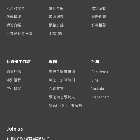
索莉雅簡介
課程介紹
教室活動
教學環境
每週課表
最新消息
師資介紹
網路訂課
好書推薦
公共意外責任險
上課須知
師資班工作坊
專欄
社群
師資研習
商周良醫健康網
Facebook
特別課程
瑜珈・無時無刻！
Line
空中瑜珈
心靈饗宴
Youtube
學瑜珈也學梵文
Instagram
Master Sujit 來解答
Join us
對瑜珈課程有興趣嗎？