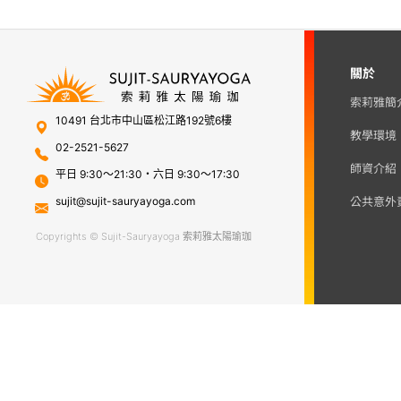
關於
索莉雅簡
10491 台北市中山區松江路192號6樓
教學環境
02-2521-5627
師資介紹
平日 9:30～21:30・六日 9:30～17:30
公共意外
sujit@sujit-sauryayoga.com
Copyrights © Sujit-Sauryayoga 索莉雅太陽瑜珈