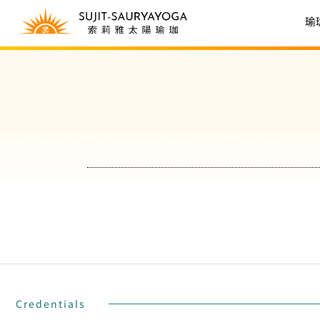
瑜
Credentials