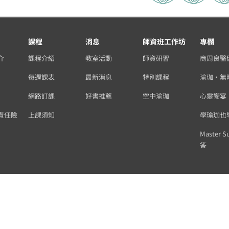
課程
消息
師資班工作坊
專欄
介
課程介紹
教室活動
師資研習
商周良醫
每週課表
最新消息
特別課程
瑜珈・無
網路訂課
好書推薦
空中瑜珈
心靈饗宴
責任險
上課須知
學瑜珈也
Master S
答