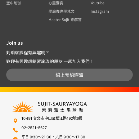
空中瑜珈
心靈饗宴
Youtube
學瑜珈也學梵文
Instagram
Master Sujit 來解答
Join us
對瑜珈課程有興趣嗎？
歡迎有興趣想練習瑜珈的朋友 一起加入我們！
線上預約體驗
10491 台北市中山區松江路192號6樓
02-2521-5627
平日 9:30～21:30・六日 9:30～17:30