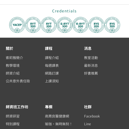
Credentials
關於
課程
消息
索莉雅簡介
課程介紹
教室活動
教學環境
每週課表
最新消息
師資介紹
網路訂課
好書推薦
公共意外責任險
上課須知
師資班工作坊
專欄
社群
師資研習
商周良醫健康網
Facebook
特別課程
瑜珈・無時無刻！
Line