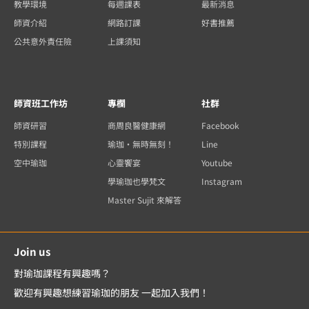
教學環境
每週課表
最新消息
師資介紹
網路訂課
好書推薦
公共意外責任險
上課須知
師資班工作坊
專欄
社群
師資研習
商周良醫健康網
Facebook
特別課程
瑜珈・無時無刻！
Line
空中瑜珈
心靈饗宴
Youtube
學瑜珈也學梵文
Instagram
Master Sujit 來解答
Join us
對瑜珈課程有興趣嗎？
歡迎有興趣想練習瑜珈的朋友 一起加入我們！