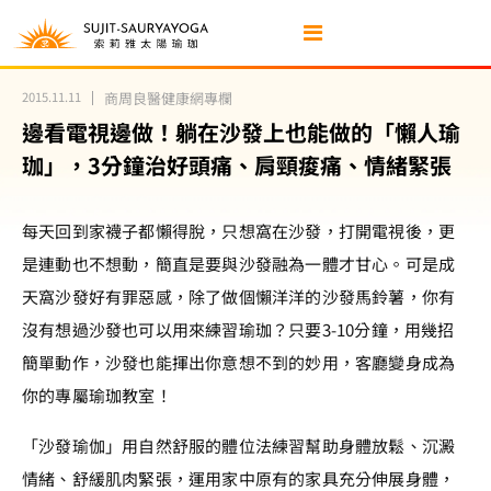
2015.11.11
商周良醫健康網專欄
邊看電視邊做！躺在沙發上也能做的「懶人瑜
珈」，3分鐘治好頭痛、肩頸痠痛、情緒緊張
每天回到家襪子都懶得脫，只想窩在沙發，打開電視後，更
是連動也不想動，簡直是要與沙發融為一體才甘心。可是成
天窩沙發好有罪惡感，除了做個懶洋洋的沙發馬鈴薯，你有
沒有想過沙發也可以用來練習瑜珈？只要3-10分鐘，用幾招
簡單動作，沙發也能揮出你意想不到的妙用，客廳變身成為
你的專屬瑜珈教室！
「沙發瑜伽」用自然舒服的體位法練習幫助身體放鬆、沉澱
情緒、舒緩肌肉緊張，運用家中原有的家具充分伸展身體，