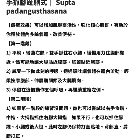
手抓腳趾躺式｜ Supta
padangusthasana
【療癒效果】可以增加肌腱靈活性，強化核心肌群，有助於
你釋放體內多餘氣體、改善便祕。
【第一階段】
1) 平躺，彎曲右膝，雙手抓住右小腿，慢慢用力往腹部靠
近。儘可能地讓大腿貼近腹部、膝蓋貼近胸部。
2) 感受一下你此刻的呼吸，透過吸吐讓氣體在體內流動，輕
柔按摩腹部、伸展髖關節及大腿肌肉。
3) 停留在這個動作五個呼吸，再繼續重複左側。
【第二階段】
1) 如果第一階段的練習沒問題，你也可以嘗試以右手食指、
中指、大拇指抓住右腳大拇指。如果不行，也可以抓住腳
踝、小腿或後大腿。此時左腳仍保持打直貼地。背部直、肩
膀打正。