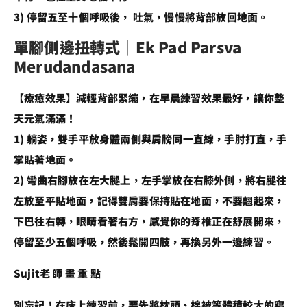
3) 停留五至十個呼吸後， 吐氣，慢慢將背部放回地面。
單腳側邊扭轉式｜Ek Pad Parsva
Merudandasana
【療癒效果】減輕背部緊繃，在早晨練習效果最好，讓你整
天元氣滿滿！
1) 躺姿，雙手平放身體兩側與肩膀同一直線，手肘打直，手
掌貼著地面。
2) 彎曲右腳放在左大腿上，左手掌放在右膝外側，將右腿往
左放至平貼地面，記得雙肩要保持貼在地面，不要翹起來，
下巴往右轉，眼睛看著右方，感覺你的脊椎正在舒展開來，
停留至少五個呼吸，然後鬆開四肢，再換另外一邊練習。
Sujit老 師 畫 重 點
別忘記！在床上練習前，要先將枕頭、棉被等體積較大的寢