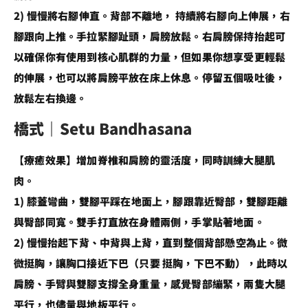
2) 慢慢將右腳伸直。背部不離地， 持續將右腳向上伸展，右
腳跟向上推。手拉緊腳趾頭，肩膀放鬆。右肩膀保持抬起可
以確保你有使用到核心肌群的力量，但如果你想享受更輕鬆
的伸展，也可以將肩膀平放在床上休息。停留五個吸吐後，
放鬆左右換邊。
橋式｜Setu Bandhasana
【療癒效果】增加脊椎和肩膀的靈活度，同時訓練大腿肌
肉。
1) 膝蓋彎曲，雙腳平踩在地面上，腳跟靠近臀部，雙腳距離
與臀部同寬。雙手打直放在身體兩側，手掌貼著地面。
2) 慢慢抬起下背、中背與上背，直到整個背部懸空為止。微
微挺胸，讓胸口接近下巴（只要 挺胸，下巴不動），此時以
肩膀、手臂與雙腳支撐全身重量，感覺臀部繃緊，兩隻大腿
平行，也儘量與地板平行。