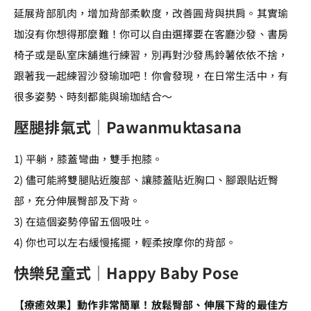
延展背部肌肉，增加背部柔軟度，改善圓背與拱肩。其實瑜
珈沒有你想得那麼難！你可以自由選擇要在客廳沙發、書房
椅子或是臥室床舖進行練習，別再對沙發馬鈴薯依依不捨，
跟著我一起練習沙發瑜珈吧！你會發現，在日常生活中，有
很多姿勢、時刻都能與瑜珈結合～
壓腿排氣式｜Pawanmuktasana
1) 平躺，膝蓋彎曲，雙手抱膝。
2) 儘可能將雙腿貼近腹部、讓膝蓋貼近胸口、腳跟貼近臀
部，充分伸展臀部及下背。
3) 在這個姿勢停留五個吸吐。
4) 你也可以左右緩慢搖擺，輕柔按摩你的背部。
快樂兒童式｜Happy Baby Pose
【療癒效果】動作非常簡單！放鬆臀部、伸展下背的最佳方