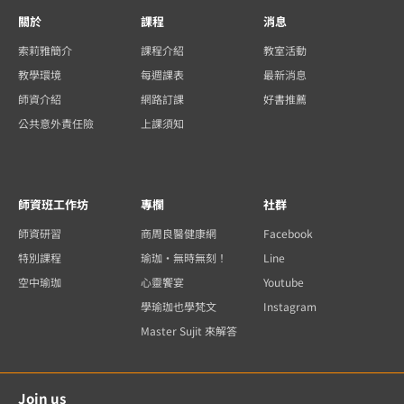
關於
課程
消息
索莉雅簡介
課程介紹
教室活動
教學環境
每週課表
最新消息
師資介紹
網路訂課
好書推薦
公共意外責任險
上課須知
師資班工作坊
專欄
社群
師資研習
商周良醫健康網
Facebook
特別課程
瑜珈・無時無刻！
Line
空中瑜珈
心靈饗宴
Youtube
學瑜珈也學梵文
Instagram
Master Sujit 來解答
Join us