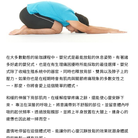
在大多數動態的瑜珈課程中，嬰兒式是最能放鬆的休息姿勢，有著諸
多好處的嬰兒式，也是在有生理痛困擾時所能採取的最佳選擇。嬰兒
式除了收縮生殖系統中的器官，同時也釋放背部、雙肩以及脖子上的
壓力。如果你也是在經期時會有肌肉與關節疼痛現象的多數女性之
一，那麼，你將會愛上這個簡單的體式。
和緩的伸展下背部肌肉，在緩解痙攣疼痛之餘，還能使心靈安靜下
來。 專注在深層的呼吸上，將意識帶到不舒服的部位，並留意體內呼
吸的起伏頻率。透過放鬆髖部，並將上半身放置在大腿上，連身心的
疲憊也因此被一掃而空。
盡情地停留在這個體式吧 – 能讓你的心靈沉靜放鬆的效果就跟身體感
受的放鬆一樣有益呢。