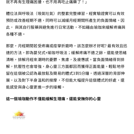
就不再有生理痛困擾，也不用再吃止痛藥了！」
體位法與呼吸法（吸氣吐氣）的整套完整練習，經實驗證實可以有效
預防或改善經期不適，同時可以減緩月經期間所產生的負面情緒。因
此， 與其自行服藥與避免進行日常活動，不如藉由瑜珈來緩解疼痛與
各種不適。
那麼，月經期間若受疼痛或痙攣折磨時，該怎麼辦才好呢? 最有效且迅
速的方法，即為嬰兒式+瑜珈呼吸法；緩解疼痛不適之餘，還能使思緒
清晰，排解月經來潮時的憂鬱、焦慮，及疲憊感。當負面情緒得到排
解，抗壓性也會增強，身心靈三方面都因而獲得正面能量。輕鬆地停
留在這個被公認為最放鬆及簡易的體式3到5分鐘，透過深層的背部伸
展，以及對下半身溫和的按摩，不但能大幅提升這個體式的好處，還
能感受與身心靈更進一步的接觸。
這一個瑜珈動作不僅能緩解生理痛，還能安撫你的心靈