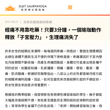
2017.08.23
商周良醫健康網專欄
經痛不用靠吃藥！只要3分鐘，一個瑜珈動作
釋放「子宮壓力」，生理痛消失了
許多女性的經期在來潮時，每每偕同疼痛一併造訪，整個生理週期因
此總在身體不適與生活不便的伴隨下慘綠度過。疼痛肇因於子宮內壁
在月經期間不斷收縮，而產生疼痛悶脹感，身體也可能會出現各種不
同的症狀，如腹部絞痛、乳房腫脹、頭痛、腹脹、便秘、腹瀉、腰
痛、肌肉酸痛。根據研究報導指出，八成以上的女性都曾被月經引起
的相關疼痛所困擾，因此，如何全面性來改善經期引起的不適症狀，
對女性朋友來說是非常重要的。
根據我的教學經驗，我發現那些有規律性練習瑜珈的學生，幾乎都能
大幅度改善經期不適，有些甚至還能完全預防經前症候群的症狀發
生；常常有學生雀躍不已的告訴我：「老師，開始練習瑜珈之後，我