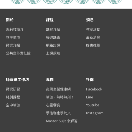
關於
課程
消息
索莉雅簡介
課程介紹
教室活動
教學環境
每週課表
最新消息
師資介紹
網路訂課
好書推薦
公共意外責任險
上課須知
師資班工作坊
專欄
社群
師資研習
商周良醫健康網
Facebook
特別課程
瑜珈・無時無刻！
Line
空中瑜珈
心靈饗宴
Youtube
學瑜珈也學梵文
Instagram
Master Sujit 來解答