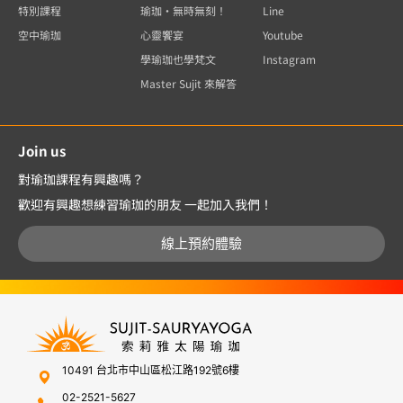
特別課程
瑜珈・無時無刻！
Line
空中瑜珈
心靈饗宴
Youtube
學瑜珈也學梵文
Instagram
Master Sujit 來解答
Join us
對瑜珈課程有興趣嗎？
歡迎有興趣想練習瑜珈的朋友 一起加入我們！
線上預約體驗
10491 台北市中山區松江路192號6樓
02-2521-5627