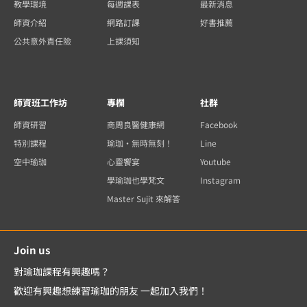
教學環境
每週課表
最新消息
師資介紹
網路訂課
好書推薦
公共意外責任險
上課須知
師資班工作坊
專欄
社群
師資研習
商周良醫健康網
Facebook
特別課程
瑜珈・無時無刻！
Line
空中瑜珈
心靈饗宴
Youtube
學瑜珈也學梵文
Instagram
Master Sujit 來解答
Join us
對瑜珈課程有興趣嗎？
歡迎有興趣想練習瑜珈的朋友 一起加入我們！