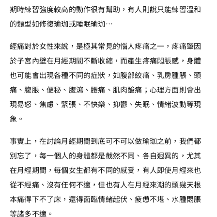
期時練習強度較高的動作很有幫助，有人則說只能練習溫和
的類型如修復瑜珈或睡眠瑜珈…
經痛對於女性來說，是極其常見的惱人疼痛之一，疼痛肇因
於子宮內壁在月經期間不斷收縮，而產生疼痛悶脹感，身體
也可能會出現各種不同的症狀，如腹部絞痛、乳房腫脹、頭
痛、腹脹、便秘、腹瀉、腰痛、肌肉酸痛；心理方面則會出
現易怒、焦慮、緊張、不快樂、抑鬱、失眠、情緒波動等現
象。
事實上，在討論月經期間到底可不可以做瑜珈之前，我們都
別忘了，每一個人的身體都是截然不同、各自迥異的，尤其
在月經期間，每個女生都有不同的感受，有人即使月經來也
從不經痛、沒有任何不適，但也有人在月經來潮的頭幾天根
本痛得下不了床，還得面臨情緒起伏、疲憊不堪、水腫悶脹
等諸多不適。