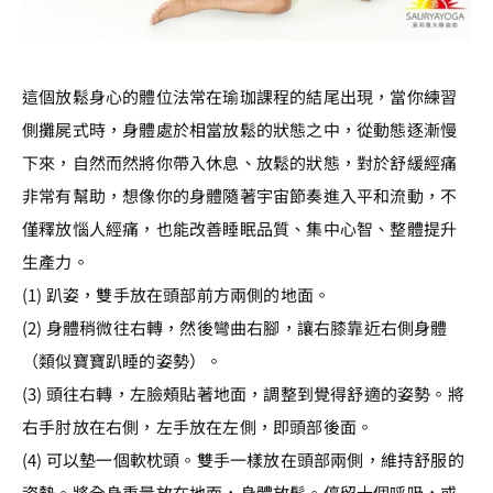
這個放鬆身心的體位法常在瑜珈課程的結尾出現，當你練習
側攤屍式時，身體處於相當放鬆的狀態之中，從動態逐漸慢
下來，自然而然將你帶入休息、放鬆的狀態，對於舒緩經痛
非常有幫助，想像你的身體隨著宇宙節奏進入平和流動，不
僅釋放惱人經痛，也能改善睡眠品質、集中心智、整體提升
生產力。
(1) 趴姿，雙手放在頭部前方兩側的地面。
(2) 身體稍微往右轉，然後彎曲右腳，讓右膝靠近右側身體
（類似寶寶趴睡的姿勢）。
(3) 頭往右轉，左臉頰貼著地面，調整到覺得舒適的姿勢。將
右手肘放在右側，左手放在左側，即頭部後面。
(4) 可以墊一個軟枕頭。雙手一樣放在頭部兩側，維持舒服的
姿勢。將全身重量放在地面，身體放鬆。停留十個呼吸，或