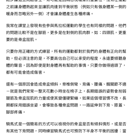
之前讓身體熱起來並讓肌肉達到平衡狀態（例如只有做身體某一側的
暖身而忽略另外一側）才會讓身體產生各種疼痛。
我常在課堂上發現有些參與馬拉松運動的學生也有同樣的問題，他們
的問題比較不是在腳筋，更多是在對側的肌肉群，如：四頭肌，更重
要的是骨盆屈肌。
只要你用正確的方式練習，所有的運動都對於我們的身體有正向的幫
助，但必須注意的是，不要高估自己可以承受的程度，永遠要傾聽身
體的聲音，因為即使是對身體再有幫助的事情，只要你做得過頭了，
都有可能會造成傷害。
還有一個原因會造成骨盆傾斜，脊椎側彎、背痛、腰痛、髖關節不適
－就是我們常常一整天花數小時坐在椅子上，長期錯誤的姿勢會削弱
腿筋及骨盆屈肌的力量或使其變僵硬緊繃，如果這個壞習慣不改，長
期都採用錯誤坐姿，會導致各種骨盆問題，一路延伸到下背、膝蓋、
腳部疼痛。
騎馬式是一個簡易的方式可以檢視你的骨盆是否有傾斜情形，或是否
有其他下背問題，同時練習騎馬式也可預防下半身不平衡的困擾：當