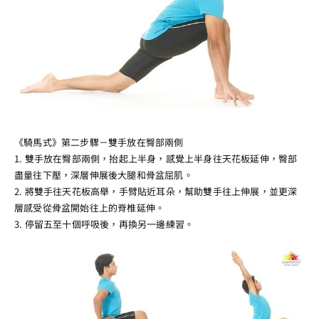
《騎馬式》第二步驟－雙手放在臀部兩側
1. 雙手放在臀部兩側，抬起上半身，感覺上半身往天花板延伸，臀部
盡量往下壓，深層伸展後大腿和骨盆屈肌。
2. 將雙手往天花板高舉，手臂貼近耳朵，幫助雙手往上伸展，並更深
層感受從骨盆開始往上的脊椎延伸。
3. 停留五至十個呼吸後，再換另一邊練習。