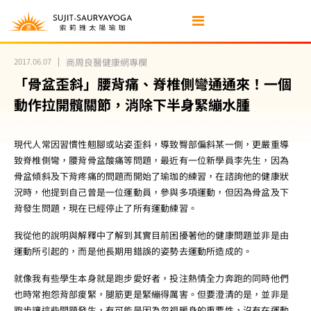
2017.06.07
商周良醫健康網專欄
「骨盆歪斜」腰背痛、脊椎側彎通通來！一個
動作拉開髖關節，消除下半身緊繃水腫
現代人常因習慣性翹腳或站姿歪斜，導致臀部偏斜某一側，更嚴重導
致脊椎側彎，腰背骨盆酸痛等問題，最近有一位新學員李先生，因為
骨盆傾斜及下背疼痛的問題而開始了瑜珈的練習，在諮詢他的健康狀
況時，他提到自己曾是一位運動員，參與多項運動，但因為骨盆及下
背發生問題，現在已經停止了所有運動練習。
我從他的說明與解釋中了解到其實目前困擾著他的健康問題並非是由
運動所引起的，而是他長期用錯誤的姿勢去運動所造成的。
就像我有些學生本身就是跑步愛好者，投注熱情全力奔跑的同時他們
也時常抱怨背部痠緊，腿筋更是緊繃得厲害。但要澄清的是，並非是
跑步讓這些問題發生，有可能是因為忽視暖身的重要性，沒有在運動