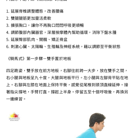
1. 延展脊椎調整體態，改善腰痛
2. 雙腿腿筋更加靈活柔軟
3. 擴張胸口，讓你不再胸口悶悶呼吸更順暢
4. 調節腹部內臟器官，深層按摩體內幫助循環，消除下盤水腫
5. 延展臀部肌肉、開髖、矯正骨盆
6. 刺激心臟、太陽輪、生殖輪及神經系統，藉以調節至平衡狀態
《騎馬式》第一步驟－雙手置於地板
四足跪姿，雙手放在前方地板，右腳往前跨一大步，放在雙手之間，
右小腿與地板呈九十度，大腿與地板平行。左小腿與左腳背平貼在地
上。右腳與左膝在地面上保持平衡，感覺從尾椎到頭頂直線延伸。接
著指尖撐地，手臂打直，撐起上半身。停留五至十個呼吸後，再換另
一邊練習。