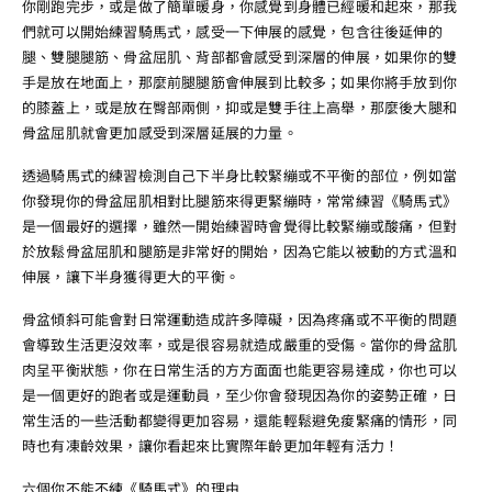
你剛跑完步，或是做了簡單暖身，你感覺到身體已經暖和起來，那我
們就可以開始練習騎馬式，感受一下伸展的感覺，包含往後延伸的
腿、雙腿腿筋、骨盆屈肌、背部都會感受到深層的伸展，如果你的雙
手是放在地面上，那麼前腿腿筋會伸展到比較多；如果你將手放到你
的膝蓋上，或是放在臀部兩側，抑或是雙手往上高舉，那麼後大腿和
骨盆屈肌就會更加感受到深層延展的力量。
透過騎馬式的練習檢測自己下半身比較緊繃或不平衡的部位，例如當
你發現你的骨盆屈肌相對比腿筋來得更緊繃時，常常練習《騎馬式》
是一個最好的選擇，雖然一開始練習時會覺得比較緊繃或酸痛，但對
於放鬆骨盆屈肌和腿筋是非常好的開始，因為它能以被動的方式溫和
伸展，讓下半身獲得更大的平衡。
骨盆傾斜可能會對日常運動造成許多障礙，因為疼痛或不平衡的問題
會導致生活更沒效率，或是很容易就造成嚴重的受傷。當你的骨盆肌
肉呈平衡狀態，你在日常生活的方方面面也能更容易達成，你也可以
是一個更好的跑者或是運動員，至少你會發現因為你的姿勢正確，日
常生活的一些活動都變得更加容易，還能輕鬆避免痠緊痛的情形，同
時也有凍齡效果，讓你看起來比實際年齡更加年輕有活力！
六個你不能不練《騎馬式》的理由