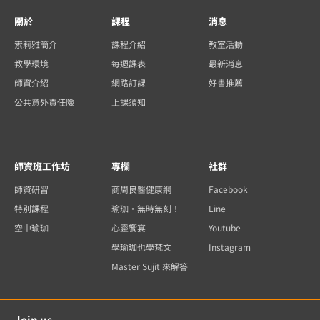
關於
課程
消息
索莉雅簡介
課程介紹
教室活動
教學環境
每週課表
最新消息
師資介紹
網路訂課
好書推薦
公共意外責任險
上課須知
師資班工作坊
專欄
社群
師資研習
商周良醫健康網
Facebook
特別課程
瑜珈・無時無刻！
Line
空中瑜珈
心靈饗宴
Youtube
學瑜珈也學梵文
Instagram
Master Sujit 來解答
Join us